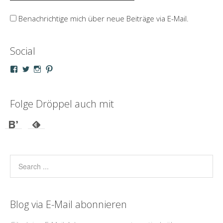
Benachrichtige mich über neue Beiträge via E-Mail.
Social
Profil
Profil
Profil
Profil
von
von
von
von
droeppel
u_m_droeppel
kaddy.und.droeppel
unterwegsmitd
auf
auf
auf
auf
Facebook
Twitter
Instagram
Pinterest
Folge Dröppel auch mit
anzeigen
anzeigen
anzeigen
anzeigen
Blog via E-Mail abonnieren