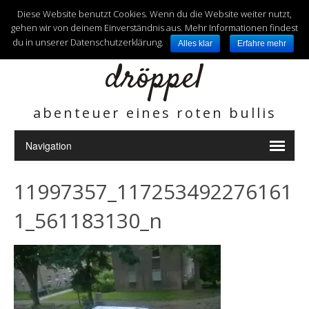
unterwegs mit
Diese Website benutzt Cookies. Wenn du die Website weiter nutzt,
gehen wir von deinem Einverständnis aus. Mehr Informationen findest
du in unserer Datenschutzerklärung.
Alles klar
Erfahre mehr
dröppel
abenteuer eines roten bullis
11997357_117253492276161
1_561183130_n