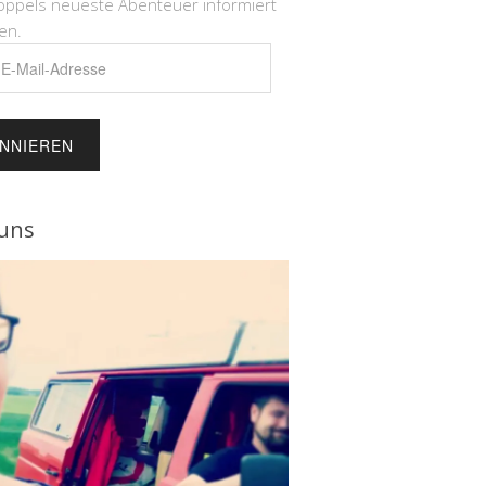
öppels neueste Abenteuer informiert
en.
e
uns