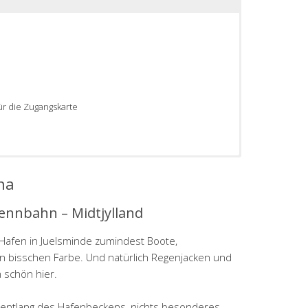
r die Zugangskarte
na
ennbahn – Midtjylland
afen in Juelsminde zumindest Boote,
n bisschen Farbe. Und natürlich Regenjacken und
 schön hier.
ze entlang des Hafenbeckens, nichts besonderes