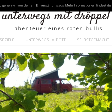
, gehen wir von deinem Einverständnis aus. Mehr Informationen findest du
unterwegs mit dröppel
abenteuer eines roten bullis
ISEZIELE
UNTERWEGS IM POTT
SELBSTGEMACHT