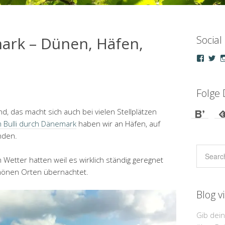
ark – Dünen, Häfen,
Social
Profil
Pro
von
vo
droepp
u_
auf
au
Faceb
Tw
Folge 
anzeig
an
, das macht sich auch bei vielen Stellplätzen
 Bulli durch Dänemark
haben wir an Häfen, auf
nden.
 Wetter hatten weil es wirklich ständig geregnet
hönen Orten übernachtet.
Blog v
Gib dei