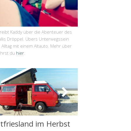
hreibt Kaddy über die Abenteuer des
llis Dröppel. Übers Unterwegssein
Alltag mit einem Altauto. Mehr über
ährst du
hier
.
tfriesland im Herbst