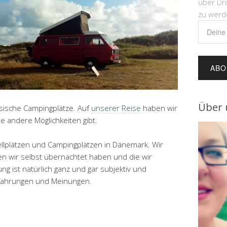
über Dr
zu werd
Deine
E-
Mail-
Adress
Über 
ssische Campingplätze. Auf
unserer Reise
haben wir
ne andere Möglichkeiten gibt.
ellplätzen und Campingplätzen in Dänemark. Wir
 wir selbst übernachtet haben und die wir
g ist natürlich ganz und gar subjektiv und
fahrungen und Meinungen.