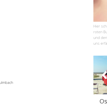
Hier sc
roten Bu
und den 
uns erf
Kulmbach
Os