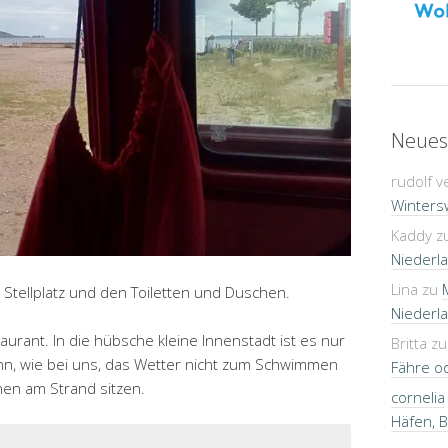
Neues
rudolf v
Winters
Kaddy
z
Niederla
Lina
zu
 Stellplatz und den Toiletten und Duschen.
Niederla
aurant. In die hübsche kleine Innenstadt ist es nur
Britta
z
enn, wie bei uns, das Wetter nicht zum Schwimmen
Fähre o
hen am Strand sitzen.
cornelia
Häfen, 