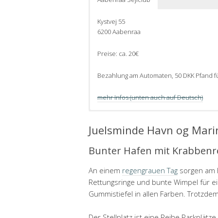
Kystvej 55
6200 Aabenraa
Preise: ca. 20€
Bezahlung am Automaten, 50 DKK Pfand fü
mehr Infos (unten auch auf Deutsch)
Juelsminde Havn og Mari
Bunter Hafen mit Krabbenr
An einem
regengrauen Tag
sorgen am H
Rettungsringe und bunte Wimpel für ei
Gummistiefel in allen Farben. Trotzdem
Der Stellplatz ist eine Reihe Parkplät