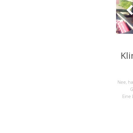
Kl
Nee, hab
G
Eine 