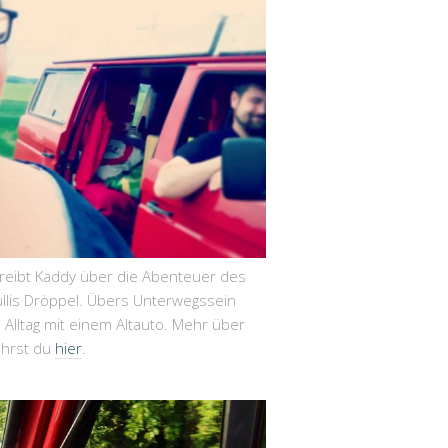
hreibt Kaddy über die Abenteuer des
llis Dröppel. Übers Unterwegssein
Alltag mit einem Altauto. Mehr über
ährst du
hier
.