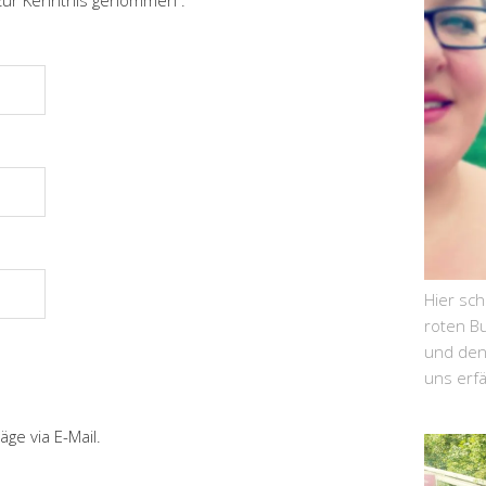
ur Kenntnis genommen .
Hier sc
roten Bu
und den 
uns erf
ge via E-Mail.