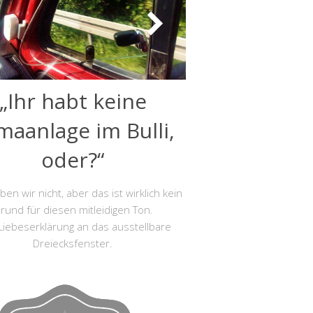
„Ihr habt keine
imaanlage im Bulli,
oder?“
en wir nicht, aber das ist wirklich kein
rund für diesen mitleidigen Ton.
Liebeserklärung an das ausstellbare
Dreiecksfenster.