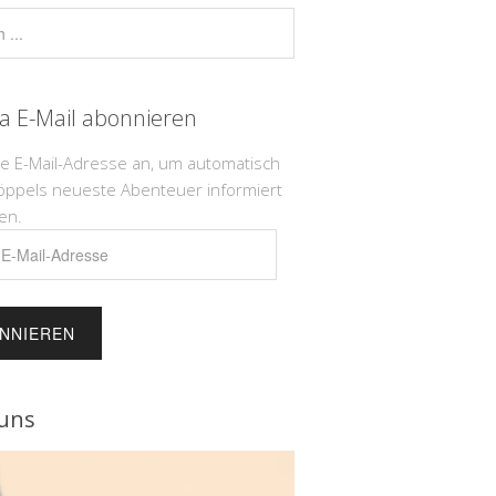
ia E-Mail abonnieren
ne E-Mail-Adresse an, um automatisch
öppels neueste Abenteuer informiert
en.
e
uns