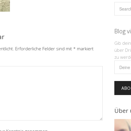
Blog v
ar
Gib dei
ntlicht.
Erforderliche Felder sind mit
*
markiert
über Dr
zu werd
Deine
E-
Mail-
Adress
Über 