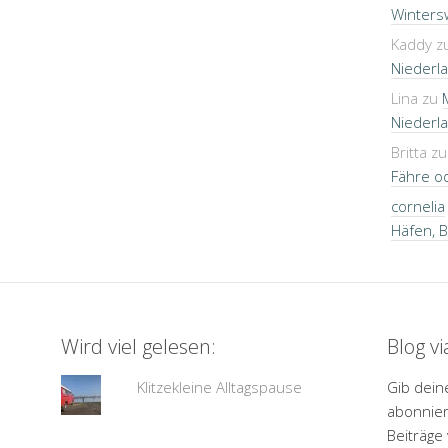
Winters
Kaddy
z
Niederla
Lina
zu
Niederla
Britta
z
Fähre o
cornelia
Häfen, 
Wird viel gelesen:
Blog v
Klitzekleine Alltagspause
Gib dein
abonnier
Beiträge