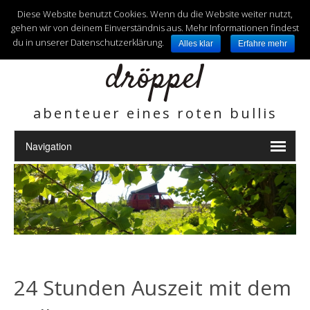
unterwegs mit
Diese Website benutzt Cookies. Wenn du die Website weiter nutzt,
gehen wir von deinem Einverständnis aus. Mehr Informationen findest
du in unserer Datenschutzerklärung.
Alles klar
Erfahre mehr
dröppel
abenteuer eines roten bullis
24 Stunden Auszeit mit dem