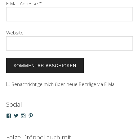
E-Mail-Adresse
*
Website
Benachrichtige mich über neue Beiträge via E-Mail.
Social
Profil
Profil
Profil
Profil
von
von
von
von
droeppel
u_m_droeppel
kaddy.und.droeppel
unterwegsmitd
auf
auf
auf
auf
Facebook
Twitter
Instagram
Pinterest
Folge Dröppel auch mit