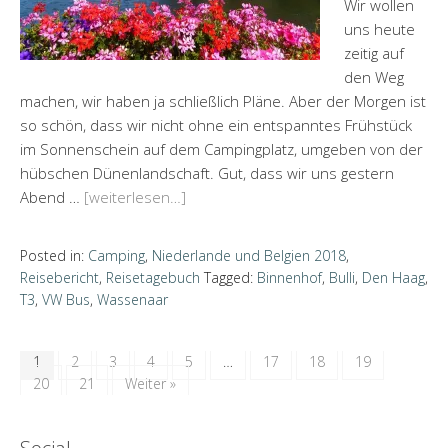
Wir wollen
uns heute
zeitig auf
den Weg
machen, wir haben ja schließlich Pläne. Aber der Morgen ist
so schön, dass wir nicht ohne ein entspanntes Frühstück
im Sonnenschein auf dem Campingplatz, umgeben von der
hübschen Dünenlandschaft. Gut, dass wir uns gestern
Abend …
[weiterlesen…]
Posted in:
Camping
,
Niederlande und Belgien 2018
,
Reisebericht
,
Reisetagebuch
Tagged:
Binnenhof
,
Bulli
,
Den Haag
,
T3
,
VW Bus
,
Wassenaar
1
2
3
4
5
…
17
18
19
20
21
Weiter »