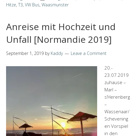
Hitze
,
T3
,
VW Bus
,
Waasmunster
Anreise mit Hochzeit und
Unfall [Normandie 2019]
September 1, 2019
by
Kaddy
Leave a Comment
20.-
23.07.2019
zuhause –
Marl –
s’Herenberg
–
Wassenaar/
Schevening
en Vorspiel
in den