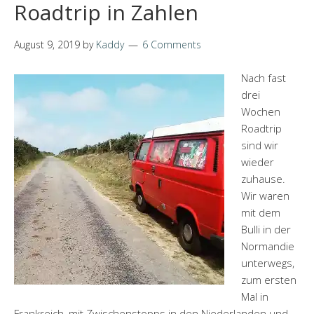
Roadtrip in Zahlen
August 9, 2019
by
Kaddy
6 Comments
Nach fast
drei
Wochen
Roadtrip
sind wir
wieder
zuhause.
Wir waren
mit dem
Bulli in der
Normandie
unterwegs,
zum ersten
Mal in
Frankreich, mit Zwischenstopps in den Niederlanden und