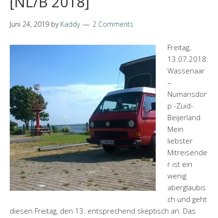
[NL/B 2018]
Juni 24, 2019
by
Kaddy
2 Comments
Freitag,
13.07.2018:
Wassenaar
–
Numansdor
p -Zuid-
Beijerland
Mein
liebster
Mitreisende
r ist ein
wenig
abergläubis
ch und geht
diesen Freitag, den 13. entsprechend skeptisch an. Das