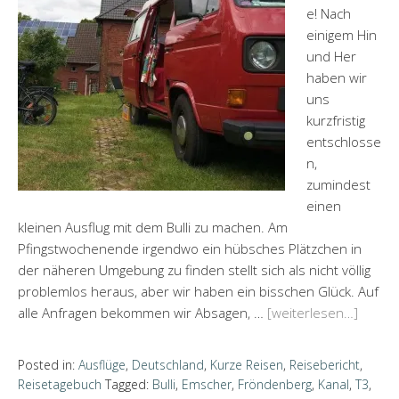
e! Nach
einigem Hin
und Her
haben wir
uns
kurzfristig
entschlosse
n,
zumindest
einen
kleinen Ausflug mit dem Bulli zu machen. Am
Pfingstwochenende irgendwo ein hübsches Plätzchen in
der näheren Umgebung zu finden stellt sich als nicht völlig
problemlos heraus, aber wir haben ein bisschen Glück. Auf
alle Anfragen bekommen wir Absagen, …
[weiterlesen…]
Posted in:
Ausflüge
,
Deutschland
,
Kurze Reisen
,
Reisebericht
,
Reisetagebuch
Tagged:
Bulli
,
Emscher
,
Fröndenberg
,
Kanal
,
T3
,