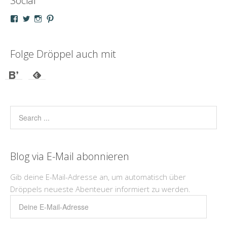
Social
Profil
Profil
Profil
Profil
von
von
von
von
droeppel
u_m_droeppel
kaddy.und.droeppel
unterwegsmitd
auf
auf
auf
auf
Facebook
Twitter
Instagram
Pinterest
Folge Dröppel auch mit
anzeigen
anzeigen
anzeigen
anzeigen
Blog via E-Mail abonnieren
Gib deine E-Mail-Adresse an, um automatisch über
Dröppels neueste Abenteuer informiert zu werden.
Deine
E-
Mail-