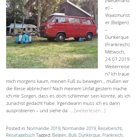
(Niederland
e) –
Waasmunst
er (Belgien)
–
Dunkerque
(Frankreich)
Mittwoch,
24.07.2019
Weiterreise
n? Ich traue
mich morgens kaum, meinen Fuß zu bewegen… müßen wir
die Reise abbrechen? Nach meinem Unfall gestern mache
ich mir Sorgen, dass es doch schlimmer sein könnte, als ich
zunächst gedacht habe. Irgendwann muss ich es dann
ausprobieren – und siehe da: …
[weiterlesen…]
Posted in:
Normandie 2019
,
Normandie 2019
,
Reisebericht
,
Reisetagebuch
Tagged:
Belgien
,
Bulli
,
Dunkerque
,
Frankreich
,