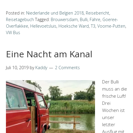
Posted in:
Niederlande und Belgien 2018
,
Reisebericht
,
Reisetagebuch
Tagged:
Brouwersdam
,
Bulli
,
Fähre
,
Goeree-
Overflakkee
,
Hellevoetsluis
,
Hoeksche Ward
,
T3
,
Voorne-Putten
,
VW Bus
Eine Nacht am Kanal
Juli 10, 2019
by
Kaddy
2 Comments
Der Bulli
muss an die
frische Luft!
Drei
Wochen ist
unser
letzter
Ausflug mit