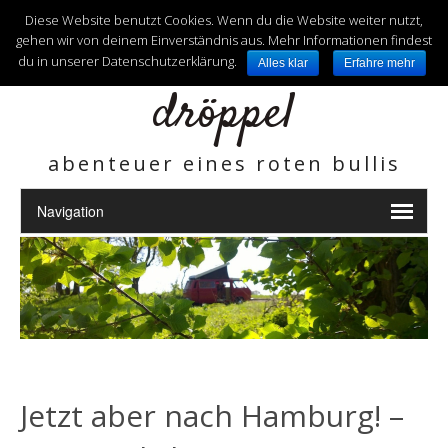
unterwegs mit
Diese Website benutzt Cookies. Wenn du die Website weiter nutzt,
gehen wir von deinem Einverständnis aus. Mehr Informationen findest
du in unserer Datenschutzerklärung.
Alles klar
Erfahre mehr
dröppel
abenteuer eines roten bullis
Jetzt aber nach Hamburg! –