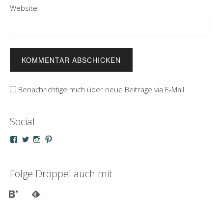
Website
Benachrichtige mich über neue Beiträge via E-Mail.
Social
Profil
Profil
Profil
Profil
von
von
von
von
droeppel
u_m_droeppel
kaddy.und.droeppel
unterwegsmitd
auf
auf
auf
auf
Facebook
Twitter
Instagram
Pinterest
Folge Dröppel auch mit
anzeigen
anzeigen
anzeigen
anzeigen