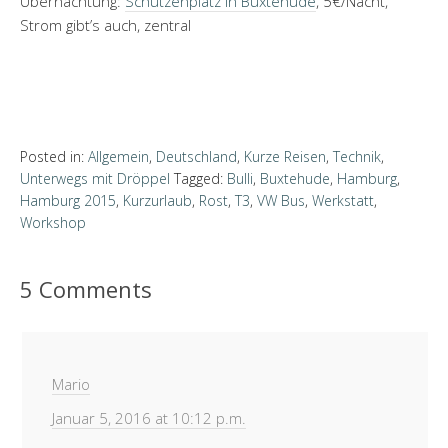
Übernachtung:
Schützenplatz in Buxtehude
, 5€/Nacht,
Strom gibt’s auch, zentral
Posted in:
Allgemein
,
Deutschland
,
Kurze Reisen
,
Technik
,
Unterwegs mit Dröppel
Tagged:
Bulli
,
Buxtehude
,
Hamburg
,
Hamburg 2015
,
Kurzurlaub
,
Rost
,
T3
,
VW Bus
,
Werkstatt
,
Workshop
5 Comments
Mario
Januar 5, 2016 at 10:12 p.m.