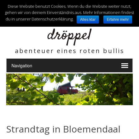
unterwegs mit
Diese Website benutzt Cookies. Wenn du die Website weiter nutzt,
gehen wir von deinem Einverständnis aus. Mehr Informationen findest
du in unserer Datenschutzerklärung.
Alles klar
Erfahre mehr
dröppel
abenteuer eines roten bullis
Strandtag in Bloemendaal