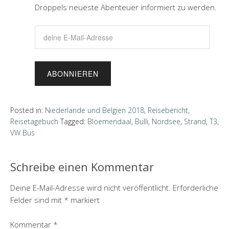
Dröppels neueste Abenteuer informiert zu werden.
d
e
i
n
e
E
-
Posted in:
Niederlande und Belgien 2018
,
Reisebericht
,
M
Reisetagebuch
Tagged:
Bloemendaal
,
Bulli
,
Nordsee
,
Strand
,
T3
,
a
VW Bus
i
l
Schreibe einen Kommentar
-
A
Deine E-Mail-Adresse wird nicht veröffentlicht.
Erforderliche
d
Felder sind mit
*
markiert
r
e
Kommentar
*
s