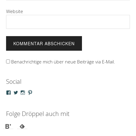
Website
Benachrichtige mich über neue Beiträge via E-Mail.
Social
Profil
Profil
Profil
Profil
von
von
von
von
droeppel
u_m_droeppel
kaddy.und.droeppel
unterwegsmitd
auf
auf
auf
auf
Facebook
Twitter
Instagram
Pinterest
Folge Dröppel auch mit
anzeigen
anzeigen
anzeigen
anzeigen