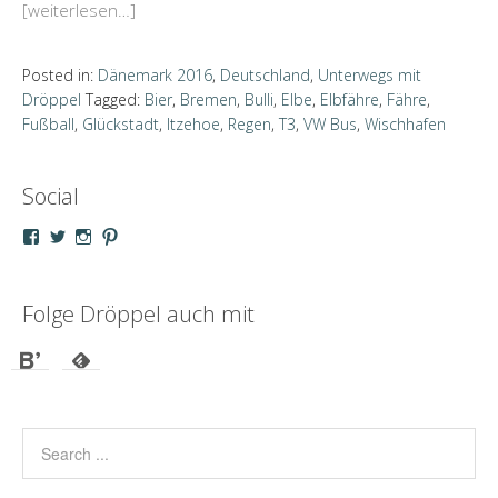
[weiterlesen…]
Posted in:
Dänemark 2016
,
Deutschland
,
Unterwegs mit
Dröppel
Tagged:
Bier
,
Bremen
,
Bulli
,
Elbe
,
Elbfähre
,
Fähre
,
Fußball
,
Glückstadt
,
Itzehoe
,
Regen
,
T3
,
VW Bus
,
Wischhafen
Social
Profil
Profil
Profil
Profil
von
von
von
von
droeppel
u_m_droeppel
kaddy.und.droeppel
unterwegsmitd
auf
auf
auf
auf
Facebook
Twitter
Instagram
Pinterest
Folge Dröppel auch mit
anzeigen
anzeigen
anzeigen
anzeigen