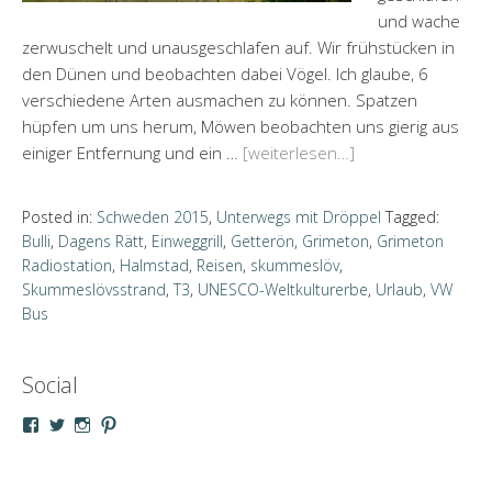
und wache
zerwuschelt und unausgeschlafen auf. Wir frühstücken in
den Dünen und beobachten dabei Vögel. Ich glaube, 6
verschiedene Arten ausmachen zu können. Spatzen
hüpfen um uns herum, Möwen beobachten uns gierig aus
einiger Entfernung und ein …
[weiterlesen…]
Posted in:
Schweden 2015
,
Unterwegs mit Dröppel
Tagged:
Bulli
,
Dagens Rätt
,
Einweggrill
,
Getterön
,
Grimeton
,
Grimeton
Radiostation
,
Halmstad
,
Reisen
,
skummeslöv
,
Skummeslövsstrand
,
T3
,
UNESCO-Weltkulturerbe
,
Urlaub
,
VW
Bus
Social
Profil
Profil
Profil
Profil
von
von
von
von
droeppel
u_m_droeppel
kaddy.und.droeppel
unterwegsmitd
auf
auf
auf
auf