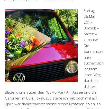
Freitag,
26.Mai
2017:
Bocholt –
Aalten –
zuhause
Die
Sonnenstra
hlen
suchen sich
langsam
ihren Weg
durch die
dichten
Blätterkronen über dem WoMo-Park Am Aasee und die
Gardinen im Bulli… okay, gut, stehe ich halt doch mal auf.
Björn war dankenswerterweise schon Brötchen holen, so