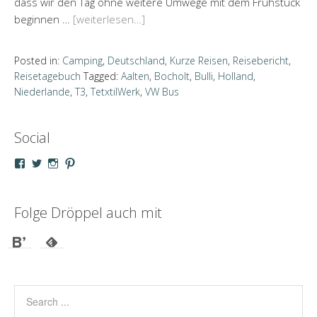
dass wir den Tag ohne weitere Umwege mit dem Frühstück
beginnen …
[weiterlesen…]
Posted in:
Camping
,
Deutschland
,
Kurze Reisen
,
Reisebericht
,
Reisetagebuch
Tagged:
Aalten
,
Bocholt
,
Bulli
,
Holland
,
Niederlande
,
T3
,
TetxtilWerk
,
VW Bus
Social
Profil
Profil
Profil
Profil
von
von
von
von
droeppel
u_m_droeppel
kaddy.und.droeppel
unterwegsmitd
auf
auf
auf
auf
Facebook
Twitter
Instagram
Pinterest
Folge Dröppel auch mit
anzeigen
anzeigen
anzeigen
anzeigen