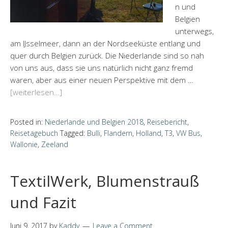
n und
Belgien
unterwegs,
am IJsselmeer, dann an der Nordseeküste entlang und
quer durch Belgien zurück. Die Niederlande sind so nah
von uns aus, dass sie uns natürlich nicht ganz fremd
waren, aber aus einer neuen Perspektive mit dem …
[weiterlesen…]
Posted in:
Niederlande und Belgien 2018
,
Reisebericht
,
Reisetagebuch
Tagged:
Bulli
,
Flandern
,
Holland
,
T3
,
VW Bus
,
Wallonie
,
Zeeland
TextilWerk, Blumenstrauß
und Fazit
Juni 9, 2017
by
Kaddy
Leave a Comment