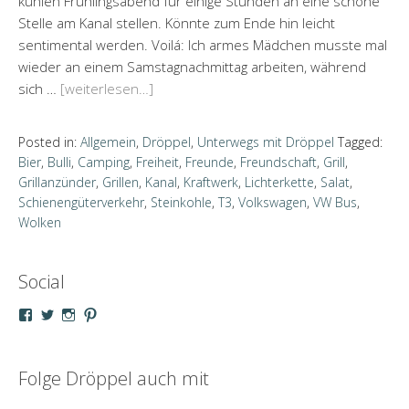
kühlen Frühlingsabend für einige Stunden an eine schöne
Stelle am Kanal stellen. Könnte zum Ende hin leicht
sentimental werden. Voilá: Ich armes Mädchen musste mal
wieder an einem Samstagnachmittag arbeiten, während
sich …
[weiterlesen…]
Posted in:
Allgemein
,
Dröppel
,
Unterwegs mit Dröppel
Tagged:
Bier
,
Bulli
,
Camping
,
Freiheit
,
Freunde
,
Freundschaft
,
Grill
,
Grillanzünder
,
Grillen
,
Kanal
,
Kraftwerk
,
Lichterkette
,
Salat
,
Schienengüterverkehr
,
Steinkohle
,
T3
,
Volkswagen
,
VW Bus
,
Wolken
Social
Profil
Profil
Profil
Profil
von
von
von
von
droeppel
u_m_droeppel
kaddy.und.droeppel
unterwegsmitd
auf
auf
auf
auf
Facebook
Twitter
Instagram
Pinterest
Folge Dröppel auch mit
anzeigen
anzeigen
anzeigen
anzeigen