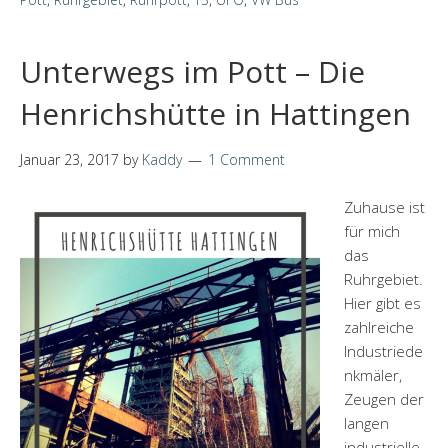
Unterwegs im Pott – Die
Henrichshütte in Hattingen
Januar 23, 2017
by
Kaddy
1 Comment
Zuhause ist
für mich
das
Ruhrgebiet.
Hier gibt es
zahlreiche
Industriede
nkmäler,
Zeugen der
langen
industrielle