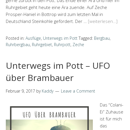
gerne zurück in den Pott. Das Ende einer Ära Und hier im
Ruhrgebiet geht heute eine Ära zuende. Auf Zeche
Prosper-Haniel in Bottrop wird zum letzten Mal in
Deutschland Steinkohle gefördert. Der …
[weiterlesen…]
Posted in:
Ausflüge
,
Unterwegs im Pott
Tagged:
Bergbau
,
Ruhrbergbau
,
Ruhrgebiet
,
Ruhrpott
,
Zeche
Unterwegs im Pott – UFO
über Brambauer
Februar 9, 2017
by
Kaddy
Leave a Comment
Das “Colani-
Ei” Zuhause
ist für mich
das