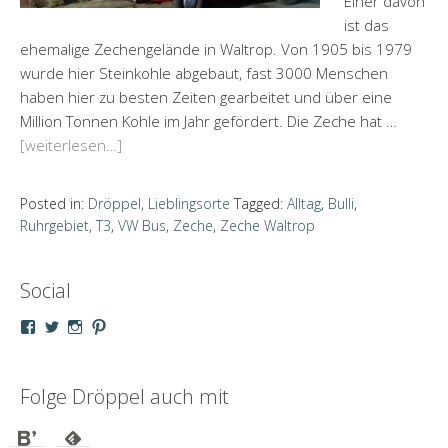
Einer davon
ist das
ehemalige Zechengelände in Waltrop. Von 1905 bis 1979
wurde hier Steinkohle abgebaut, fast 3000 Menschen
haben hier zu besten Zeiten gearbeitet und über eine
Million Tonnen Kohle im Jahr gefördert. Die Zeche hat …
[weiterlesen…]
Posted in:
Dröppel
,
Lieblingsorte
Tagged:
Alltag
,
Bulli
,
Ruhrgebiet
,
T3
,
VW Bus
,
Zeche
,
Zeche Waltrop
Social
Profil
Profil
Profil
Profil
von
von
von
von
droeppel
u_m_droeppel
kaddy.und.droeppel
unterwegsmitd
auf
auf
auf
auf
Facebook
Twitter
Instagram
Pinterest
Folge Dröppel auch mit
anzeigen
anzeigen
anzeigen
anzeigen