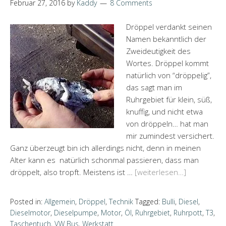
Februar 27, 2016
by
Kaddy
8 Comments
Dröppel verdankt seinen
Namen bekanntlich der
Zweideutigkeit des
Wortes. Dröppel kommt
natürlich von “dröppelig”,
das sagt man im
Ruhrgebiet für klein, süß,
knuffig, und nicht etwa
von dröppeln… hat man
mir zumindest versichert.
Ganz überzeugt bin ich allerdings nicht, denn in meinen
Alter kann es natürlich schonmal passieren, dass man
dröppelt, also tropft. Meistens ist …
[weiterlesen…]
Posted in:
Allgemein
,
Dröppel
,
Technik
Tagged:
Bulli
,
Diesel
,
Dieselmotor
,
Dieselpumpe
,
Motor
,
Öl
,
Ruhrgebiet
,
Ruhrpott
,
T3
,
Taschentuch
,
VW Bus
,
Werkstatt