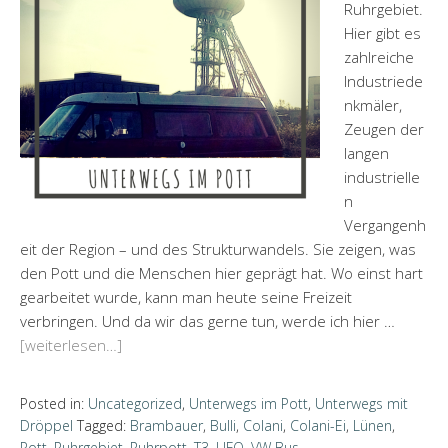
Ruhrgebiet.
Hier gibt es
zahlreiche
Industriede
nkmäler,
Zeugen der
langen
industrielle
n
Vergangenh
eit der Region – und des Strukturwandels. Sie zeigen, was
den Pott und die Menschen hier geprägt hat. Wo einst hart
gearbeitet wurde, kann man heute seine Freizeit
verbringen. Und da wir das gerne tun, werde ich hier …
[weiterlesen…]
Posted in:
Uncategorized
,
Unterwegs im Pott
,
Unterwegs mit
Dröppel
Tagged:
Brambauer
,
Bulli
,
Colani
,
Colani-Ei
,
Lünen
,
Pott
,
Ruhrgebiet
,
Ruhrpott
,
T3
,
UFO
,
VW Bus