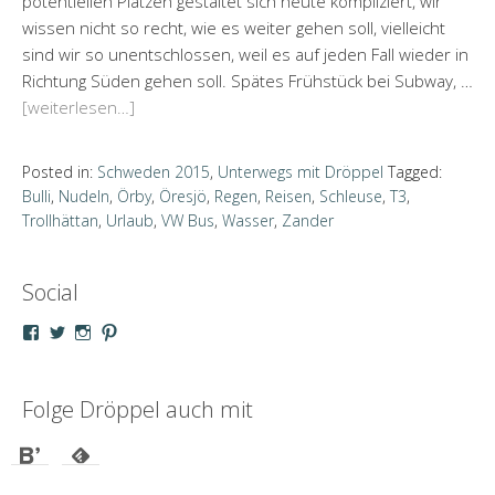
potentiellen Plätzen gestaltet sich heute kompliziert, wir
wissen nicht so recht, wie es weiter gehen soll, vielleicht
sind wir so unentschlossen, weil es auf jeden Fall wieder in
Richtung Süden gehen soll. Spätes Frühstück bei Subway, …
[weiterlesen…]
Posted in:
Schweden 2015
,
Unterwegs mit Dröppel
Tagged:
Bulli
,
Nudeln
,
Örby
,
Öresjö
,
Regen
,
Reisen
,
Schleuse
,
T3
,
Trollhättan
,
Urlaub
,
VW Bus
,
Wasser
,
Zander
Social
Profil
Profil
Profil
Profil
von
von
von
von
droeppel
u_m_droeppel
kaddy.und.droeppel
unterwegsmitd
auf
auf
auf
auf
Facebook
Twitter
Instagram
Pinterest
Folge Dröppel auch mit
anzeigen
anzeigen
anzeigen
anzeigen