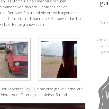
ger
en Fall Stoff für einen mehrere Minuten
des Namens von dänisch
Opnøraa über dn
a. Der Aa/Å-Streit und die Auswirkungen der
betischen Listen. Ich kann mich für sowas durchaus
Wir k
Fall viel Hintergrundwissen.
Von der
war 
gehö
. Der
Aabenraa Sejl Club
hat eine große Fläche, auf
inter dem Zaun liegt ein kleiner Strand.