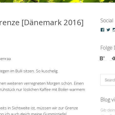
Grenze [Dänemark 2016]
Social
Profil
Pro
von
vo
droepp
u_
auf
au
Faceb
Tw
Folge 
anzeig
an
benraa
egen im Bulli sitzen. So kuschelig.
 einen weiteren verregneten Morgen schön. Einen
ühstück nur löslichen Kaffee mit Boiler-warmem
Blog v
ts in Sichtweite ist, müssen wir zur Grenze
Gib dei
nn ich auch gleich meine Gummistiefel