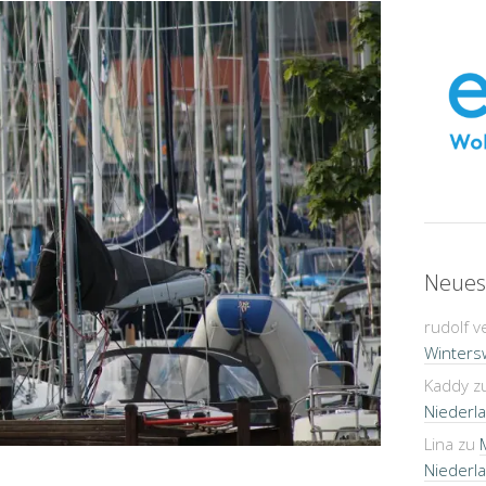
Neues
rudolf v
Winters
Kaddy
z
Niederla
Lina
zu
Niederla