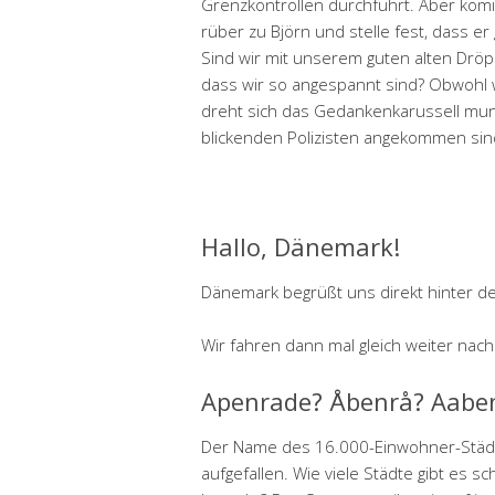
Grenzkontrollen durchführt. Aber komisc
rüber zu Björn und stelle fest, dass e
Sind wir mit unserem guten alten Dröppel
dass wir so angespannt sind? Obwohl w
dreht sich das Gedankenkarussell munte
blickenden Polizisten angekommen sin
Hallo, Dänemark!
Dänemark begrüßt uns direkt hinter d
Wir fahren dann mal gleich weiter nac
Apenrade? Åbenrå? Aabe
Der Name des 16.000-Einwohner-Städtc
aufgefallen. Wie viele Städte gibt es