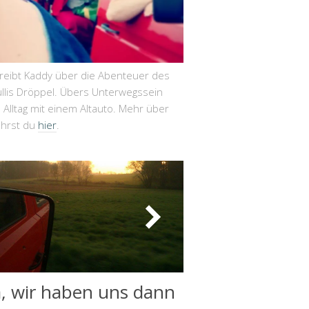
hreibt Kaddy über die Abenteuer des
llis Dröppel. Übers Unterwegssein
Alltag mit einem Altauto. Mehr über
ährst du
hier
.
a, wir haben uns dann