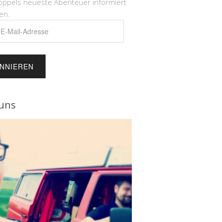
öppels neueste Abenteuer informiert
en.
e
uns