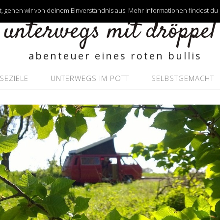
, gehen wir von deinem Einverständnis aus. Mehr Informationen findest du
unterwegs mit dröppel
abenteuer eines roten bullis
ISEZIELE
UNTERWEGS IM POTT
SELBSTGEMACHT