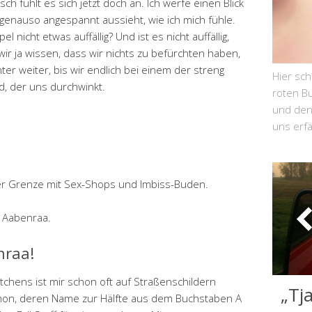
h fühlt es sich jetzt doch an. Ich werfe einen Blick
r genauso angespannt aussieht, wie ich mich fühle.
 nicht etwas auffällig? Und ist es nicht auffällig,
ir ja wissen, dass wir nichts zu befürchten haben,
r weiter, bis wir endlich bei einem der streng
Hier sc
d, der uns durchwinkt.
roten Bu
und den 
uns erf
er Grenze mit Sex-Shops und Imbiss-Buden.
h Aabenraa.
nraa!
hens ist mir schon oft auf Straßenschildern
„Tj
 schon, deren Name zur Hälfte aus dem Buchstaben A