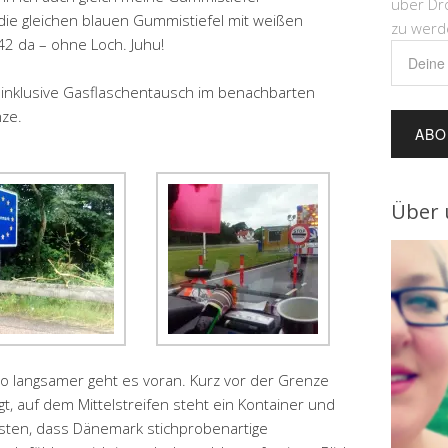
über Dr
die gleichen blauen Gummistiefel mit weißen
zu werd
42 da – ohne Loch. Juhu!
Deine
E-
inklusive Gasflaschentausch im benachbarten
Mail-
nze.
Adress
Über 
o langsamer geht es voran. Kurz vor der Grenze
t, auf dem Mittelstreifen steht ein Kontainer und
ussten, dass Dänemark stichprobenartige