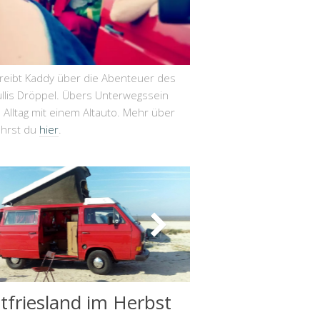
hreibt Kaddy über die Abenteuer des
llis Dröppel. Übers Unterwegssein
Alltag mit einem Altauto. Mehr über
ährst du
hier
.
tfriesland im Herbst