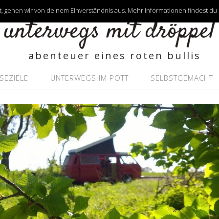
, gehen wir von deinem Einverständnis aus. Mehr Informationen findest du
unterwegs mit dröppel
abenteuer eines roten bullis
ISEZIELE
UNTERWEGS IM POTT
SELBSTGEMACHT