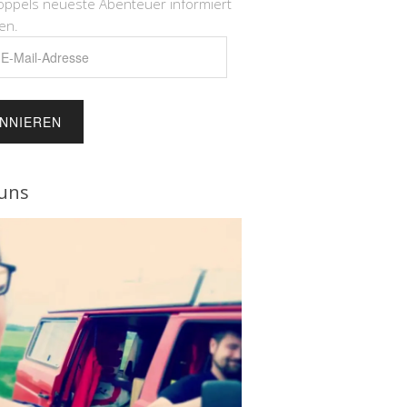
öppels neueste Abenteuer informiert
en.
e
uns