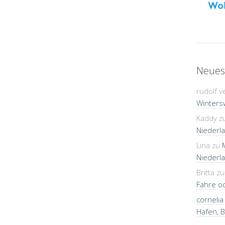
Neues
rudolf v
Winters
Kaddy
z
Niederla
Lina
zu
Niederla
Britta
z
Fähre o
cornelia
Häfen, 