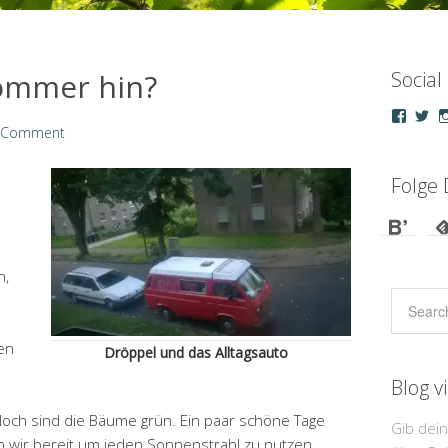
Sommer hin?
Social
Profil
Pro
a Comment
von
vo
droepp
u_
auf
au
Faceb
Tw
Folge 
anzeig
an
n,
ßen
Dröppel und das Alltagsauto
Blog v
Noch sind die Bäume grün. Ein paar schöne Tage
Gib dei
wir bereit um jeden Sonnenstrahl zu nutzen.