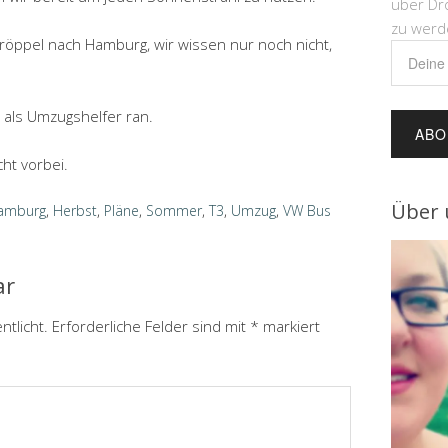
über Dr
zu werd
Dröppel nach Hamburg, wir wissen nur noch nicht,
Deine
E-
Mail-
als Umzugshelfer ran.
Adress
cht vorbei.
Über 
amburg
,
Herbst
,
Pläne
,
Sommer
,
T3
,
Umzug
,
VW Bus
ar
ntlicht.
Erforderliche Felder sind mit
*
markiert