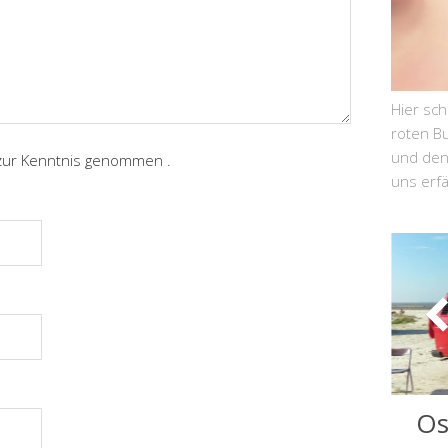
Hier sc
roten Bu
und den 
ur Kenntnis genommen .
uns erf
Os