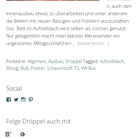
n, auch den
Innenausbau etwas zu überarbeiten und unter anderem
die Betten mit neuen Bezügen und Polstern auszustatten.
Das Bett im Aufstelldach wird selten als solches genutzt.
Nur gelegentlich macht mein liebster Mitreisender ein
ungestörtes Mittagsschläfchen …
[weiterlesen…]
Posted in:
Allgemein
,
Ausbau
,
Dröppel
Tagged:
Aufstelldach
,
Bezug
,
Bulli
,
Polster
,
Schaumstoff
,
T3
,
VW Bus
Social
Profil
Profil
Profil
Profil
von
von
von
von
droeppel
u_m_droeppel
kaddy.und.droeppel
unterwegsmitd
auf
auf
auf
auf
Facebook
Twitter
Instagram
Pinterest
Folge Dröppel auch mit
anzeigen
anzeigen
anzeigen
anzeigen