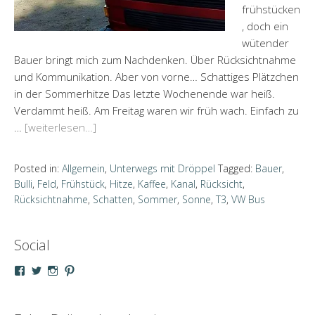
frühstücken
, doch ein
wütender
Bauer bringt mich zum Nachdenken. Über Rücksichtnahme
und Kommunikation. Aber von vorne… Schattiges Plätzchen
in der Sommerhitze Das letzte Wochenende war heiß.
Verdammt heiß. Am Freitag waren wir früh wach. Einfach zu
…
[weiterlesen…]
Posted in:
Allgemein
,
Unterwegs mit Dröppel
Tagged:
Bauer
,
Bulli
,
Feld
,
Frühstück
,
Hitze
,
Kaffee
,
Kanal
,
Rücksicht
,
Rücksichtnahme
,
Schatten
,
Sommer
,
Sonne
,
T3
,
VW Bus
Social
Profil
Profil
Profil
Profil
von
von
von
von
droeppel
u_m_droeppel
kaddy.und.droeppel
unterwegsmitd
auf
auf
auf
auf