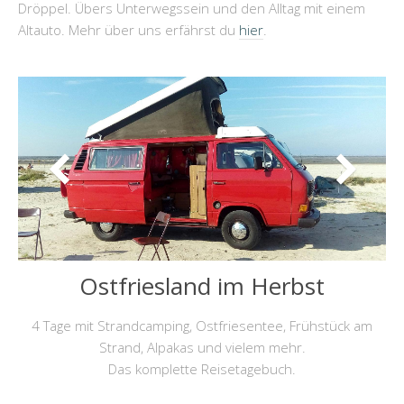
Dröppel. Übers Unterwegssein und den Alltag mit einem
Altauto. Mehr über uns erfährst du
hier
.
Ostfriesland im Herbst
4 Tage mit Strandcamping, Ostfriesentee, Frühstück am
Strand, Alpakas und vielem mehr.
Das komplette Reisetagebuch.