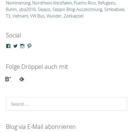
Nominierung
,
Nordrhein-Westfalen
,
Puerto Rico
,
Refugees
,
Ruhm
,
sba2016
,
Seppo
,
Seppo Blog-Auszeichnung
,
Simbabwe
,
T3
,
Vietnam
,
VW Bus
,
Wunder
,
Zeitkapsel
Social
Profil
Profil
Profil
Profil
von
von
von
von
droeppel
u_m_droeppel
kaddy.und.droeppel
unterwegsmitd
auf
auf
auf
auf
Facebook
Twitter
Instagram
Pinterest
Folge Dröppel auch mit
anzeigen
anzeigen
anzeigen
anzeigen
Blog via E-Mail abonnieren