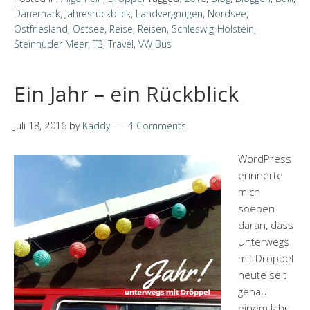
Dänemark
,
Jahresrückblick
,
Landvergnügen
,
Nordsee
,
Ostfriesland
,
Ostsee
,
Reise
,
Reisen
,
Schleswig-Holstein
,
Steinhuder Meer
,
T3
,
Travel
,
VW Bus
Ein Jahr – ein Rückblick
Juli 18, 2016
by
Kaddy
4 Comments
WordPress
erinnerte
mich
soeben
daran, dass
Unterwegs
mit Dröppel
heute seit
genau
einem Jahr