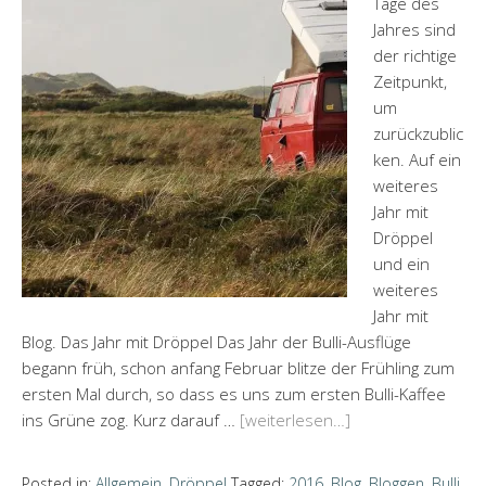
Tage des
Jahres sind
der richtige
Zeitpunkt,
um
zurückzublic
ken. Auf ein
weiteres
Jahr mit
Dröppel
und ein
weiteres
Jahr mit
Blog. Das Jahr mit Dröppel Das Jahr der Bulli-Ausflüge
begann früh, schon anfang Februar blitze der Frühling zum
ersten Mal durch, so dass es uns zum ersten Bulli-Kaffee
ins Grüne zog. Kurz darauf …
[weiterlesen…]
Posted in:
Allgemein
,
Dröppel
Tagged:
2016
,
Blog
,
Bloggen
,
Bulli
,