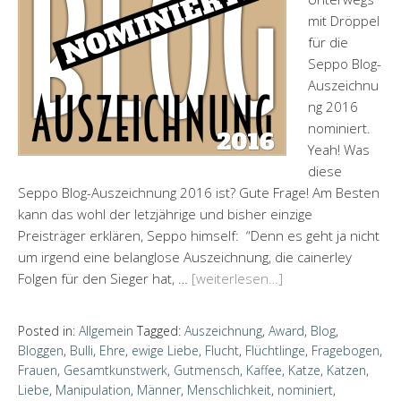
mit Dröppel
für die
Seppo Blog-
Auszeichnu
ng 2016
nominiert.
Yeah! Was
diese
Seppo Blog-Auszeichnung 2016 ist? Gute Frage! Am Besten
kann das wohl der letzjährige und bisher einzige
Preisträger erklären, Seppo himself: “Denn es geht ja nicht
um irgend eine belanglose Auszeichnung, die cainerley
Folgen für den Sieger hat, …
[weiterlesen…]
Posted in:
Allgemein
Tagged:
Auszeichnung
,
Award
,
Blog
,
Bloggen
,
Bulli
,
Ehre
,
ewige Liebe
,
Flucht
,
Flüchtlinge
,
Fragebogen
,
Frauen
,
Gesamtkunstwerk
,
Gutmensch
,
Kaffee
,
Katze
,
Katzen
,
Liebe
,
Manipulation
,
Männer
,
Menschlichkeit
,
nominiert
,