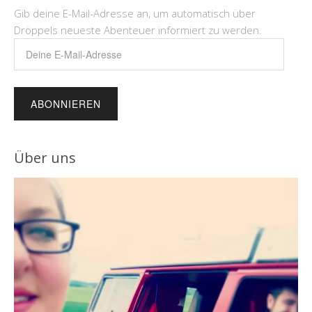
Gib deine E-Mail-Adresse an, um automatisch über
Dröppels neueste Abenteuer informiert zu werden.
Deine
E-
Mail-
Adresse
Über uns