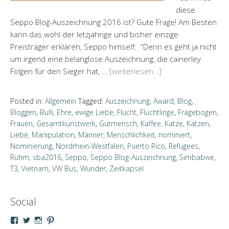
diese
Seppo Blog-Auszeichnung 2016 ist? Gute Frage! Am Besten
kann das wohl der letzjährige und bisher einzige
Preisträger erklären, Seppo himself: “Denn es geht ja nicht
um irgend eine belanglose Auszeichnung, die cainerley
Folgen für den Sieger hat, …
[weiterlesen…]
Posted in:
Allgemein
Tagged:
Auszeichnung
,
Award
,
Blog
,
Bloggen
,
Bulli
,
Ehre
,
ewige Liebe
,
Flucht
,
Flüchtlinge
,
Fragebogen
,
Frauen
,
Gesamtkunstwerk
,
Gutmensch
,
Kaffee
,
Katze
,
Katzen
,
Liebe
,
Manipulation
,
Männer
,
Menschlichkeit
,
nominiert
,
Nominierung
,
Nordrhein-Westfalen
,
Puerto Rico
,
Refugees
,
Ruhm
,
sba2016
,
Seppo
,
Seppo Blog-Auszeichnung
,
Simbabwe
,
T3
,
Vietnam
,
VW Bus
,
Wunder
,
Zeitkapsel
Social
Profil
Profil
Profil
Profil
von
von
von
von