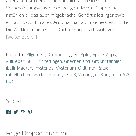
aber auch Aufkleber und natürlich all die kleinen
Verbesserungs-Basteleien zeugen davon. Dröppel hat
natürlich all das auch mitgebracht. Gehört alles irgendwie
einfach dazu. Ein altes Auto hat halt auch seine Geschichte.
Die Aufkleber hinten am Dach erklären sich wohl von …
[weiterlesen…]
Posted in:
Allgemein
,
Dröppel
Tagged:
Apfel
,
Apple
,
Apps
,
Aufkleber
,
Bulli
,
Erinnerungen
,
Griechenland
,
Großbritannien
,
iBulli
,
Macken
,
mysteriös
,
Mysterium
,
Oldtimer
,
Rätsel
,
rätselhaft
,
Schweden
,
Sticker
,
T3
,
UK
,
Vereinigtes Königreich
,
VW
Bus
Social
Profil
Profil
Profil
Profil
von
von
von
von
droeppel
u_m_droeppel
kaddy.und.droeppel
unterwegsmitd
auf
auf
auf
auf
Facebook
Twitter
Instagram
Pinterest
Folge Dröppel auch mit