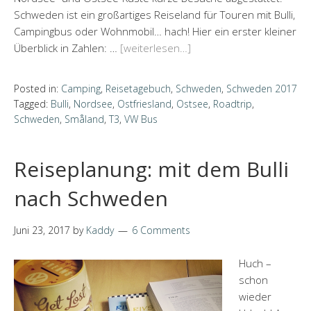
Schweden ist ein großartiges Reiseland für Touren mit Bulli,
Campingbus oder Wohnmobil… hach! Hier ein erster kleiner
Überblick in Zahlen: …
[weiterlesen…]
Posted in:
Camping
,
Reisetagebuch
,
Schweden
,
Schweden 2017
Tagged:
Bulli
,
Nordsee
,
Ostfriesland
,
Ostsee
,
Roadtrip
,
Schweden
,
Småland
,
T3
,
VW Bus
Reiseplanung: mit dem Bulli
nach Schweden
Juni 23, 2017
by
Kaddy
6 Comments
Huch –
schon
wieder