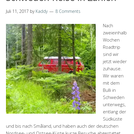
Juli 11, 2017
by
Kaddy
8 Comments
Nach
zweieinhalb
Wochen
Roadtrip
sind wir
jetzt wieder
zuhause.
Wir waren
mit dem
Bulli in
Schweden
unterwegs,
entlang der
Südküste
und bis nach Småland, und haben auch der deutschen
Nordsee- und Ostsee-Küste kurze Besuche abgestattet.