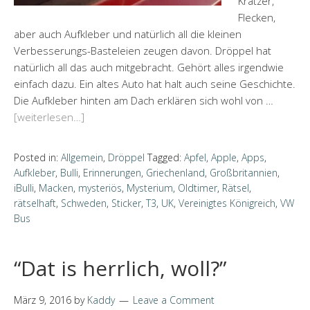
Kratzer,
Flecken,
aber auch Aufkleber und natürlich all die kleinen
Verbesserungs-Basteleien zeugen davon. Dröppel hat
natürlich all das auch mitgebracht. Gehört alles irgendwie
einfach dazu. Ein altes Auto hat halt auch seine Geschichte.
Die Aufkleber hinten am Dach erklären sich wohl von …
[weiterlesen…]
Posted in:
Allgemein
,
Dröppel
Tagged:
Apfel
,
Apple
,
Apps
,
Aufkleber
,
Bulli
,
Erinnerungen
,
Griechenland
,
Großbritannien
,
iBulli
,
Macken
,
mysteriös
,
Mysterium
,
Oldtimer
,
Rätsel
,
rätselhaft
,
Schweden
,
Sticker
,
T3
,
UK
,
Vereinigtes Königreich
,
VW
Bus
“Dat is herrlich, woll?”
März 9, 2016
by
Kaddy
Leave a Comment