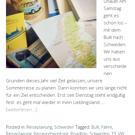
Urlaub! Am
Samstag
geht es
schon los –
mit dem
Bulli nach
Schweden.
Wir haben
uns aus
verschiede
nen
Gründen dieses Jahr viel Zeit gelassen, unsere
Sommerreise zu planen. Dann konnten wir uns lange nicht
für ein Ziel entscheiden. Erst seit Dienstag steht endgültig
fest: es geht mal wieder in mein Lieblingsland. …
[weiterlesen…]
Posted in:
Reiseplanung
,
Schweden
Tagged:
Bulli
,
Fähre
,
Reiseplanung
,
Reisevorbereitung
,
Roadtrip
,
Schweden
,
T3
,
VW