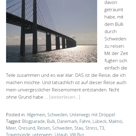
davon
geträumt
habe, mit
dem Bulli
durch
Schweden
zu reisen.
Mit der Zeit
fügten sich
einfach die
Teile zusammen und es war klar: DAS ist die Reise, die ich
machen möchte. Und tatsächlich ist auf dieser Reise auch
mein unvergesslicher Reisemoment entstanden. Nicht
ohne Grund habe …
[weiterlesen…]
Posted in:
Allgemein
,
Schweden
,
Unterwegs mit Dröppel
Tagged:
Blogparade
,
Bulli
,
Dänemark
,
Fähre
,
Lübeck
,
Malmö
,
Meer
,
Öresund
,
Reisen
,
Schweden
,
Stau
,
Stress
,
T3
,
Travemünde
,
unterwegs
,
Urlaub
,
VW Bus