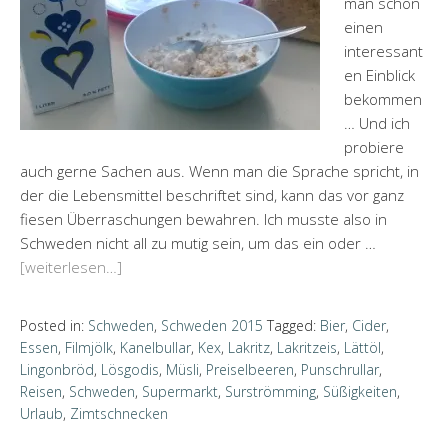
man schon
einen
interessant
en Einblick
bekommen
… Und ich
probiere
auch gerne Sachen aus. Wenn man die Sprache spricht, in
der die Lebensmittel beschriftet sind, kann das vor ganz
fiesen Überraschungen bewahren. Ich musste also in
Schweden nicht all zu mutig sein, um das ein oder …
[weiterlesen…]
Posted in:
Schweden
,
Schweden 2015
Tagged:
Bier
,
Cider
,
Essen
,
Filmjölk
,
Kanelbullar
,
Kex
,
Lakritz
,
Lakritzeis
,
Lättöl
,
Lingonbröd
,
Lösgodis
,
Müsli
,
Preiselbeeren
,
Punschrullar
,
Reisen
,
Schweden
,
Supermarkt
,
Surströmming
,
Süßigkeiten
,
Urlaub
,
Zimtschnecken