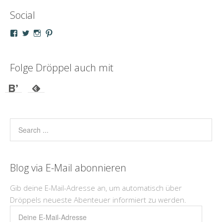
Social
Profil
Profil
Profil
Profil
von
von
von
von
droeppel
u_m_droeppel
kaddy.und.droeppel
unterwegsmitd
auf
auf
auf
auf
Facebook
Twitter
Instagram
Pinterest
Folge Dröppel auch mit
anzeigen
anzeigen
anzeigen
anzeigen
Blog via E-Mail abonnieren
Gib deine E-Mail-Adresse an, um automatisch über
Dröppels neueste Abenteuer informiert zu werden.
Deine