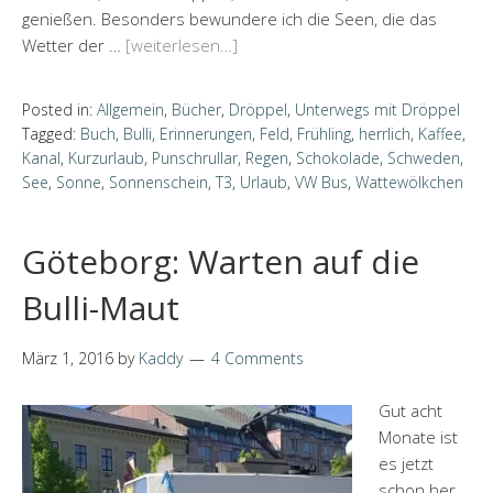
genießen. Besonders bewundere ich die Seen, die das
Wetter der …
[weiterlesen…]
Posted in:
Allgemein
,
Bücher
,
Dröppel
,
Unterwegs mit Dröppel
Tagged:
Buch
,
Bulli
,
Erinnerungen
,
Feld
,
Frühling
,
herrlich
,
Kaffee
,
Kanal
,
Kurzurlaub
,
Punschrullar
,
Regen
,
Schokolade
,
Schweden
,
See
,
Sonne
,
Sonnenschein
,
T3
,
Urlaub
,
VW Bus
,
Wattewölkchen
Göteborg: Warten auf die
Bulli-Maut
März 1, 2016
by
Kaddy
4 Comments
Gut acht
Monate ist
es jetzt
schon her,