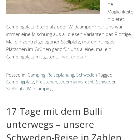
ne
Möglichkeite
n bietet.
Campingplatz, Stellplatz oder Wildcampen? Für uns war
immer eine Mischung aus all diesen Varianten das Richtige.
Mal ein zentral gelegener Stellplatz, mal ein ruhiges
Plätzchen im Grünen ganz für uns alleine, mal ein
Campingplatz mit guter …
[weiterlesen…]
Posted in:
Camping
,
Reiseplanung
,
Schweden
Tagged:
Campingplatz
,
Freistehen
,
Jedermannsrecht
,
Schweden
,
Stellplatz
,
Wildcamping
17 Tage mit dem Bulli
unterwegs – unsere
Schweden-Reise in Zahlen