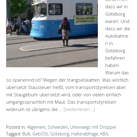
dass wir in
Göteborg
waren. Und
dass wir die
Autobahne
n in
Göteborg
befahren
haben.
Warum das
so spanennd ist? Wegen der trängselskatten. Was wörtlich
übersetzt Stausteuer heißt, vom transportstyrelsen aber
mit Staugebühr übersetzt wird, oder von vielen einfach
umgangssprachlich mit Maut. Das transportstyrelsen
widerum ist übrigens die …
[weiterlesen…]
Posted in:
Allgemein
,
Schweden
,
Unterwegs mit Dröppel
Tagged:
Bulli
,
GebOSt
,
Göteborg
,
Halterabfrage
,
KBA
,