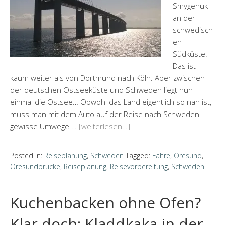
Smygehuk
an der
schwedisch
en
Südküste.
Das ist
kaum weiter als von Dortmund nach Köln. Aber zwischen
der deutschen Ostseeküste und Schweden liegt nun
einmal die Ostsee… Obwohl das Land eigentlich so nah ist,
muss man mit dem Auto auf der Reise nach Schweden
gewisse Umwege …
[weiterlesen…]
Posted in:
Reiseplanung
,
Schweden
Tagged:
Fähre
,
Öresund
,
Öresundbrücke
,
Reiseplanung
,
Reisevorbereitung
,
Schweden
Kuchenbacken ohne Ofen?
Klar doch: Kladdkaka in der