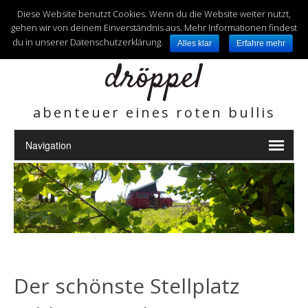
unterwegs mit
Diese Website benutzt Cookies. Wenn du die Website weiter nutzt,
gehen wir von deinem Einverständnis aus. Mehr Informationen findest
du in unserer Datenschutzerklärung.
Alles klar
Erfahre mehr
dröppel
abenteuer eines roten bullis
Der schönste Stellplatz