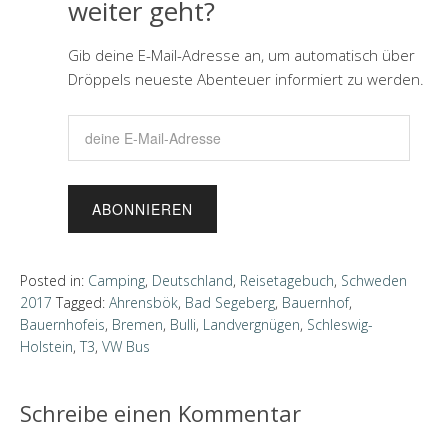
weiter geht?
Gib deine E-Mail-Adresse an, um automatisch über
Dröppels neueste Abenteuer informiert zu werden.
d
e
i
n
e
E
-
Posted in:
Camping
,
Deutschland
,
Reisetagebuch
,
Schweden
M
2017
Tagged:
Ahrensbök
,
Bad Segeberg
,
Bauernhof
,
a
Bauernhofeis
,
Bremen
,
Bulli
,
Landvergnügen
,
Schleswig-
i
Holstein
,
T3
,
VW Bus
l
-
Schreibe einen Kommentar
A
d