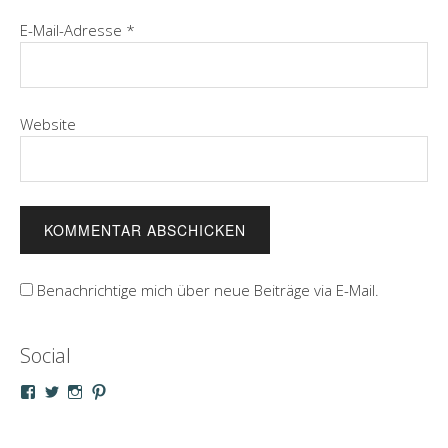
E-Mail-Adresse
*
Website
Benachrichtige mich über neue Beiträge via E-Mail.
Social
Profil
Profil
Profil
Profil
von
von
von
von
droeppel
u_m_droeppel
kaddy.und.droeppel
unterwegsmitd
auf
auf
auf
auf