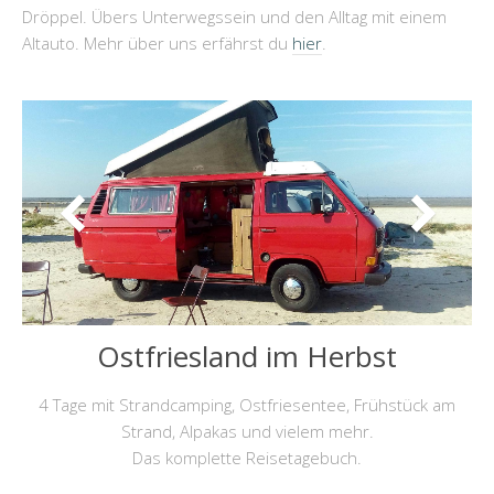
Dröppel. Übers Unterwegssein und den Alltag mit einem
Altauto. Mehr über uns erfährst du
hier
.
Ostfriesland im Herbst
4 Tage mit Strandcamping, Ostfriesentee, Frühstück am
Strand, Alpakas und vielem mehr.
Das komplette Reisetagebuch.