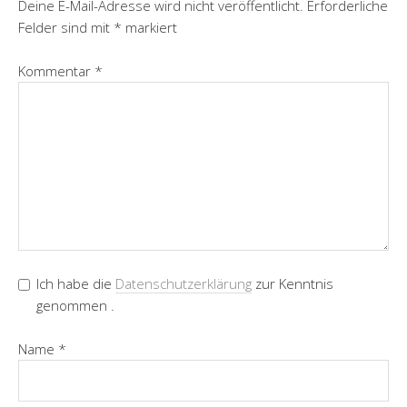
Deine E-Mail-Adresse wird nicht veröffentlicht.
Erforderliche
r
Felder sind mit
*
markiert
e
s
Kommentar
*
s
e
Ich habe die
Datenschutzerklärung
zur Kenntnis
genommen .
Name
*