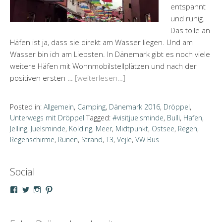
entspannt
und ruhig.
Das tolle an
Häfen ist ja, dass sie direkt am Wasser liegen. Und am
Wasser bin ich am Liebsten. In Dänemark gibt es noch viele
weitere Häfen mit Wohnmobilstellplätzen und nach der
positiven ersten …
[weiterlesen…]
Posted in:
Allgemein
,
Camping
,
Dänemark 2016
,
Dröppel
,
Unterwegs mit Dröppel
Tagged:
#visitjuelsminde
,
Bulli
,
Hafen
,
Jelling
,
Juelsminde
,
Kolding
,
Meer
,
Midtpunkt
,
Ostsee
,
Regen
,
Regenschirme
,
Runen
,
Strand
,
T3
,
Vejle
,
VW Bus
Social
Profil
Profil
Profil
Profil
von
von
von
von
droeppel
u_m_droeppel
kaddy.und.droeppel
unterwegsmitd
auf
auf
auf
auf
Facebook
Twitter
Instagram
Pinterest