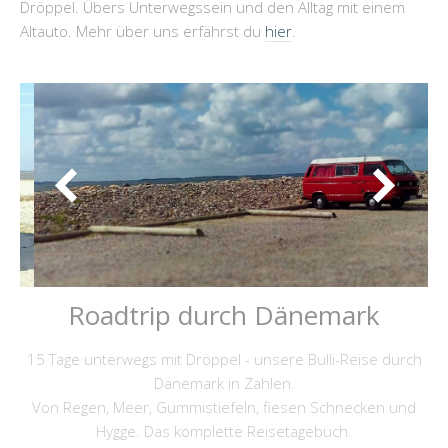
Dröppel. Übers Unterwegssein und den Alltag mit einem
Altauto. Mehr über uns erfährst du
hier
.
Roadtrip durch Dänemark
15 Tage unterwegs mit Dröppel - unsere Bulli-Reise durch
Dänemark in Zahlen.
Von Regen, Meer, Gummistiefeln, fiesen Schnecken und
Hygge. Das komplette Reisetagebuch.