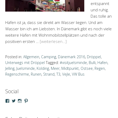
entspannt
und ruhig.
Das tolle an
Häfen ist ja, dass sie direkt am Wasser liegen. Und am
Wasser bin ich am Liebsten. In Dänemark gibt es noch viele
weitere Häfen mit Wohnmobilstellplätzen und nach der
positiven ersten …
[weiterlesen…]
Posted in:
Allgemein
,
Camping
,
Dänemark 2016
,
Dröppel
,
Unterwegs mit Dröppel
Tagged:
#visitjuelsminde
,
Bulli
,
Hafen
,
Jelling
,
Juelsminde
,
Kolding
,
Meer
,
Midtpunkt
,
Ostsee
,
Regen
,
Regenschirme
,
Runen
,
Strand
,
T3
,
Vejle
,
VW Bus
Social
Profil
Profil
Profil
Profil
von
von
von
von
droeppel
u_m_droeppel
kaddy.und.droeppel
unterwegsmitd
auf
auf
auf
auf
Facebook
Twitter
Instagram
Pinterest