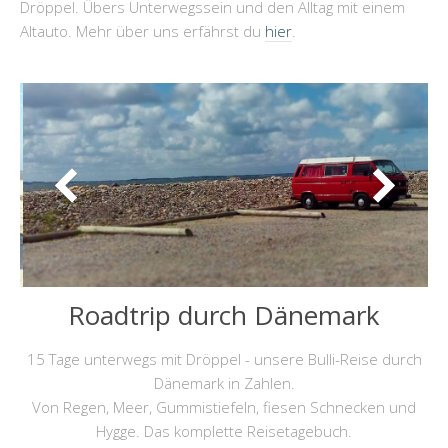
Dröppel. Übers Unterwegssein und den Alltag mit einem
Altauto. Mehr über uns erfährst du
hier
.
Roadtrip durch Dänemark
15 Tage unterwegs mit Dröppel - unsere Bulli-Reise durch
Dänemark in Zahlen.
Von Regen, Meer, Gummistiefeln, fiesen Schnecken und
Hygge. Das komplette Reisetagebuch.