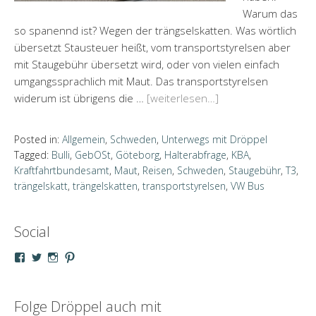
Warum das
so spanennd ist? Wegen der trängselskatten. Was wörtlich
übersetzt Stausteuer heißt, vom transportstyrelsen aber
mit Staugebühr übersetzt wird, oder von vielen einfach
umgangssprachlich mit Maut. Das transportstyrelsen
widerum ist übrigens die …
[weiterlesen…]
Posted in:
Allgemein
,
Schweden
,
Unterwegs mit Dröppel
Tagged:
Bulli
,
GebOSt
,
Göteborg
,
Halterabfrage
,
KBA
,
Kraftfahrtbundesamt
,
Maut
,
Reisen
,
Schweden
,
Staugebühr
,
T3
,
trängelskatt
,
trängelskatten
,
transportstyrelsen
,
VW Bus
Social
Profil
Profil
Profil
Profil
von
von
von
von
droeppel
u_m_droeppel
kaddy.und.droeppel
unterwegsmitd
auf
auf
auf
auf
Facebook
Twitter
Instagram
Pinterest
Folge Dröppel auch mit
anzeigen
anzeigen
anzeigen
anzeigen