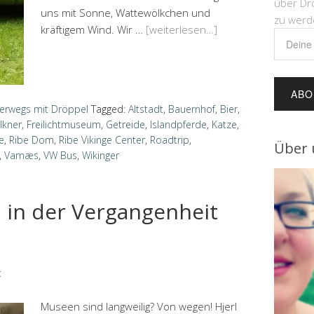
über Dr
uns mit Sonne, Wattewölkchen und
zu werd
kräftigem Wind. Wir …
[weiterlesen…]
Deine
E-
Mail-
Adress
erwegs mit Dröppel
Tagged:
Altstadt
,
Bauernhof
,
Bier
,
lkner
,
Freilichtmuseum
,
Getreide
,
Islandpferde
,
Katze
,
e
,
Ribe Dom
,
Ribe Vikinge Center
,
Roadtrip
,
Über 
,
Varnæs
,
VW Bus
,
Wikinger
h in der Vergangenheit
t
Museen sind langweilig? Von wegen! Hjerl