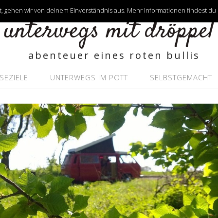
, gehen wir von deinem Einverständnis aus. Mehr Informationen findest du
unterwegs mit dröppel
abenteuer eines roten bullis
ISEZIELE
UNTERWEGS IM POTT
SELBSTGEMACHT