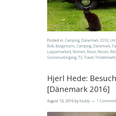
Posted in:
Camping
,
Dänemark 2016
,
Unt
Bulli
,
Bürgerturm
,
Camping
,
Dänemark
,
Fa
Loppemarked
,
Nornen
,
Reise
,
Reisen
,
Rib
Sonnenuntergang
,
T3
,
Travel
,
Trödelmarkt
Hjerl Hede: Besuc
[Dänemark 2016]
August 10, 2016
by
Kaddy
1 Commen