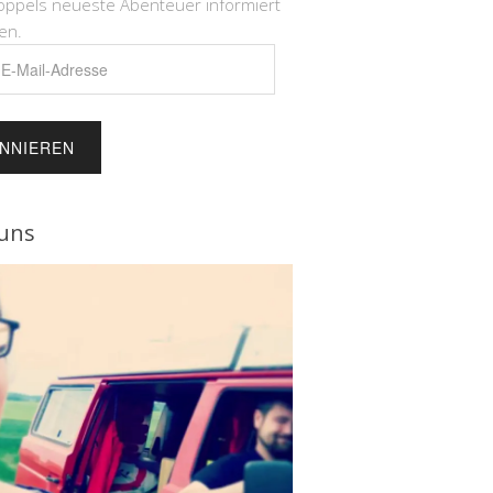
öppels neueste Abenteuer informiert
en.
e
uns