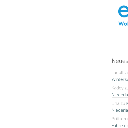
Neues
rudolf v
Winters
Kaddy
z
Niederla
Lina
zu
Niederla
Britta
z
Fähre o