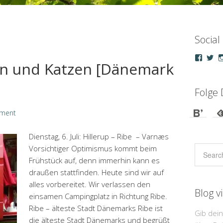
Social
Profil
Pro
rn und Katzen [Dänemark
von
vo
droepp
u_
auf
au
Faceb
Tw
Folge 
anzeig
an
ment
Dienstag, 6. Juli: Hillerup – Ribe – Varnæs
Vorsichtiger Optimismus kommt beim
Frühstück auf, denn immerhin kann es
draußen stattfinden. Heute sind wir auf
alles vorbereitet. Wir verlassen den
Blog v
einsamen Campingplatz in Richtung Ribe.
Ribe – älteste Stadt Dänemarks Ribe ist
Gib dei
die älteste Stadt Dänemarks und begrüßt