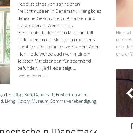
Hede ist eines von zahlreichen
Freilichtmuseen in Dänemark. Hier gibt es
dänische Geschichte zu Anfassen und
ausprobieren. Wenn ich als
Geschichtsstudentin ein Museum toll
Hier sc
finde, bleiben die Menschen meistens
roten Bu
skeptisch. Das kann ich verstehen. Aber
und den 
Hjerl Hede wurde auch von meinem
uns erf
liebsten Mitreisenden für spannend
befunden. Hjerl Hede zeigt …
[weiterlesen…]
ged:
Ausflug
,
Bulli
,
Dänemark
,
Freilichtmuseum
,
ad
,
Living History
,
Museum
,
Sommerverlebendigung
,
onnenschein [Dänemark