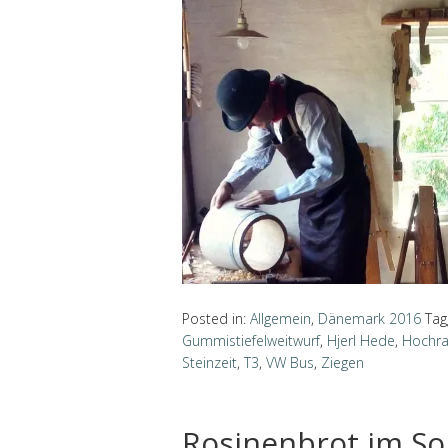
Posted in:
Allgemein
,
Dänemark 2016
Tag
Gummistiefelweitwurf
,
Hjerl Hede
,
Hochr
Steinzeit
,
T3
,
VW Bus
,
Ziegen
Rosinenbrot im S