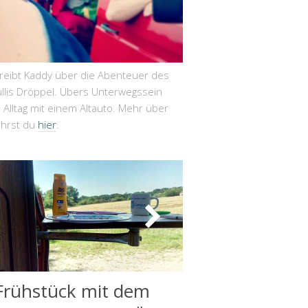
hreibt Kaddy über die Abenteuer des
llis Dröppel. Übers Unterwegssein
Alltag mit einem Altauto. Mehr über
ährst du
hier
.
Frühstück mit dem